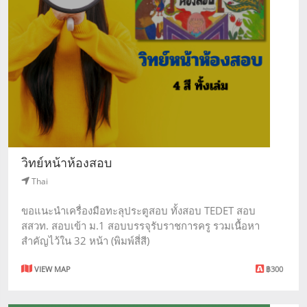
วิทย์หน้าห้องสอบ
Thai
ขอแนะนำเครื่องมือทะลุประตูสอบ ทั้งสอบ TEDET สอบ
สสวท. สอบเข้า ม.1 สอบบรรจุรับราชการครู รวมเนื้อหา
สำคัญไว้ใน 32 หน้า (พิมพ์สี่สี)
VIEW MAP
฿300