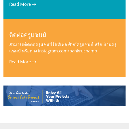
Read More
ติดต่อครูแชมป์
สามารถติดต่อครูแชมป์ได้ที่เพจ ศิษย์ครูแชมป์ หรือ บ้านครู
แชมป์ หรือทาง instagram.com/bankruchamp
Read More