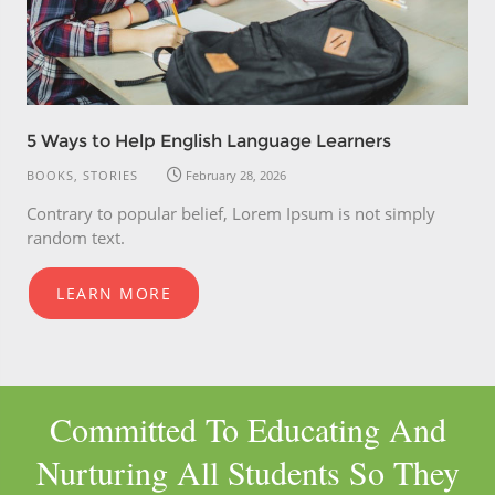
5 Ways to Help English Language Learners
BOOKS, STORIES
February 28, 2026
Contrary to popular belief, Lorem Ipsum is not simply
random text.
LEARN MORE
Committed To Educating And
Nurturing All Students So They