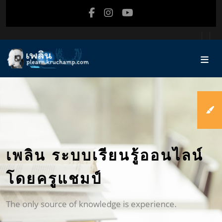
ข้ามไปที่เนื้อหาหลัก
เพลิน ระบบเรียนรู้ออนไลน์
โดยครูแชมป์
The only source of knowledge is experience.