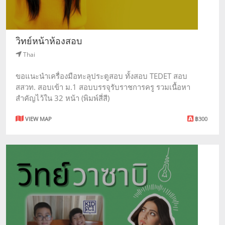
วิทย์หน้าห้องสอบ
Thai
ขอแนะนำเครื่องมือทะลุประตูสอบ ทั้งสอบ TEDET สอบ
สสวท. สอบเข้า ม.1 สอบบรรจุรับราชการครู รวมเนื้อหา
สำคัญไว้ใน 32 หน้า (พิมพ์สี่สี)
VIEW MAP
฿300