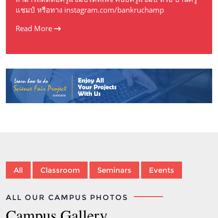
แชมป์ หรือทาง instagram.com/bankruchamp
Read More
All
Classroom
Seminars
Events
ALL OUR CAMPUS PHOTOS
Campus Gallery