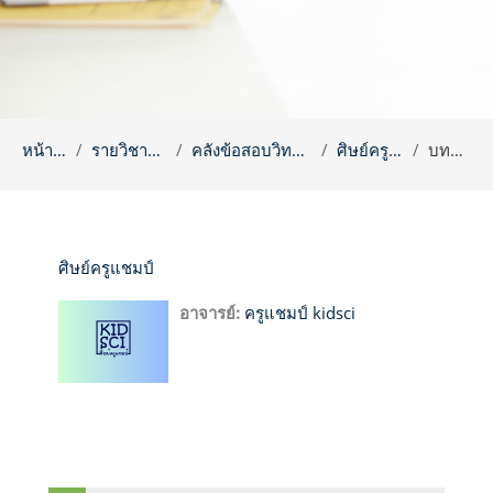
หน้าหลัก
รายวิชาทั้งหมด
คลังข้อสอบวิทยาศาสตร์
ศิษย์ครูแชมป์
บทคัดย่อ
ศิษย์ครูแชมป์
อาจารย์:
ครูแชมป์ kidsci
บล็อค
ข้าม {$ a}