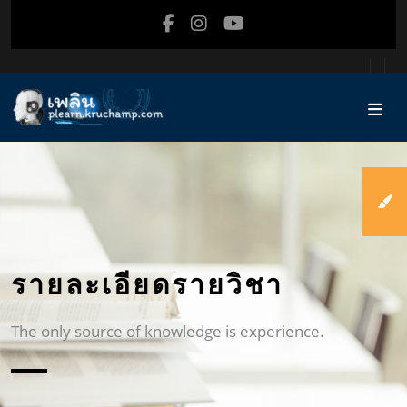
ข้ามไปที่เนื้อหาหลัก
รายละเอียดรายวิชา
The only source of knowledge is experience.