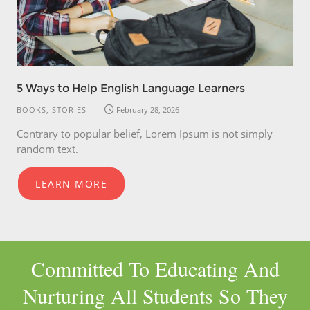
5 Ways to Help English Language Learners
BOOKS, STORIES
February 28, 2026
Contrary to popular belief, Lorem Ipsum is not simply
random text.
LEARN MORE
Committed To Educating And
Nurturing All Students So They