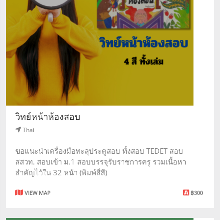
วิทย์หน้าห้องสอบ
Thai
ขอแนะนำเครื่องมือทะลุประตูสอบ ทั้งสอบ TEDET สอบ
สสวท. สอบเข้า ม.1 สอบบรรจุรับราชการครู รวมเนื้อหา
สำคัญไว้ใน 32 หน้า (พิมพ์สี่สี)
VIEW MAP
฿300