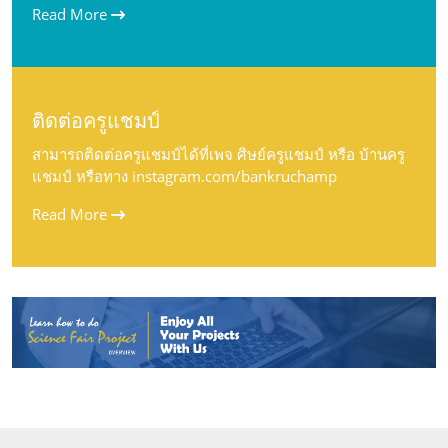
Read More
ติดต่อครูแชมป์
สามารถติดต่อครูแชมป์ได้ที่เพจ ศิษย์ครูแชมป์ หรือ บ้านครู
แชมป์ หรือทาง instagram.com/bankruchamp
Read More