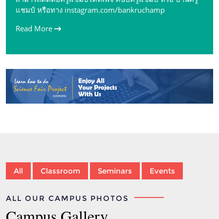
แชมป์ หรือทาง instagram.com/bankruchamp
Read More
All
Classroom
Seminars
Events
ALL OUR CAMPUS PHOTOS
Campus Gallery