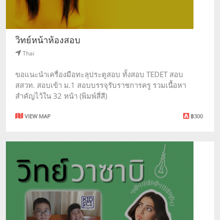
วิทย์หน้าห้องสอบ
Thai
ขอแนะนำเครื่องมือทะลุประตูสอบ ทั้งสอบ TEDET สอบ
สสวท. สอบเข้า ม.1 สอบบรรจุรับราชการครู รวมเนื้อหา
สำคัญไว้ใน 32 หน้า (พิมพ์สี่สี)
VIEW MAP
฿300