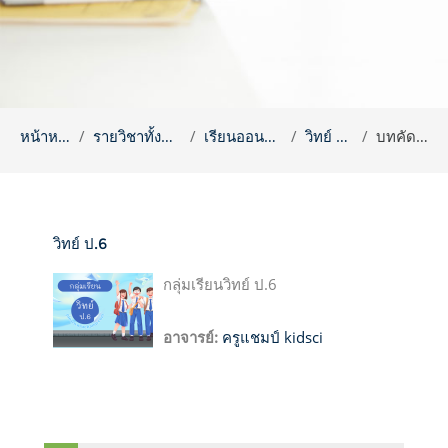
หน้าหลัก
รายวิชาทั้งหมด
เรียนออนไลน์
วิทย์ ป.6
บทคัดย่อ
วิทย์ ป.6
กลุ่มเรียนวิทย์ ป.6
อาจารย์:
ครูแชมป์ kidsci
บล็อค
ข้าม {$ a}