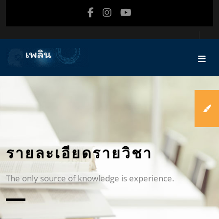
ข้ามไปที่เนื้อหาหลัก
รายละเอียดรายวิชา
The only source of knowledge is experience.