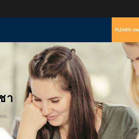
PLEARN บทเ
ิชา
nce.