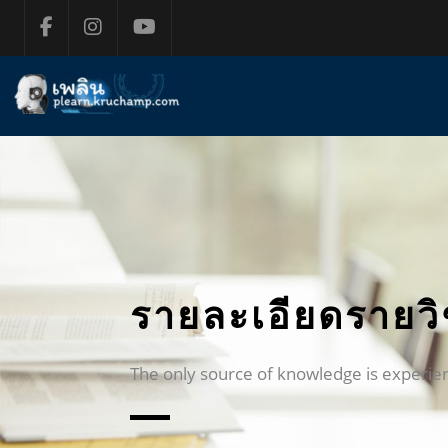
ข้ามไปที่เนื้อหาหลัก
รายละเอียดรายว
The only source of knowledge is experie