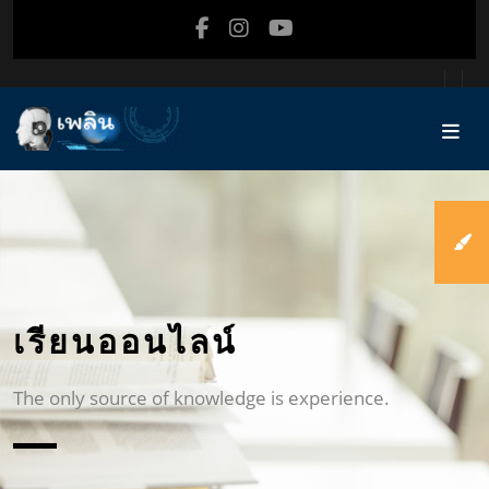
ข้ามไปที่เนื้อหาหลัก
เรียนออนไลน์
The only source of knowledge is experience.