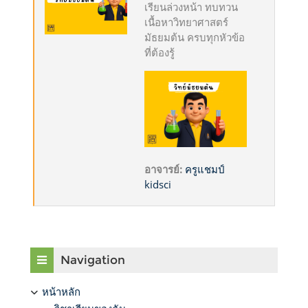
เรียนล่วงหน้า ทบทวน
เนื้อหาวิทยาศาสตร์
มัธยมต้น ครบทุกหัวข้อ
ที่ต้องรู้
อาจารย์:
ครูแชมป์
kidsci
บล็อค
ข้าม {$ a}
Navigation
หน้าหลัก