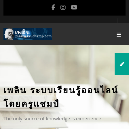
ข้ามไปที่เนื้อหาหลัก
เพลิน ระบบเรียนรู้ออนไลน์
โดยครูแชมป์
The only source of knowledge is experience.