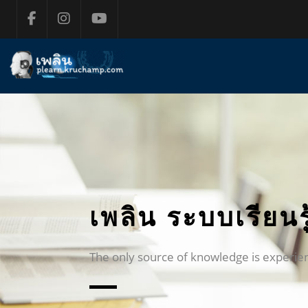
ข้ามไปที่เนื้อหาหลัก
เพลิน ระบบเรียน
The only source of knowledge is experie